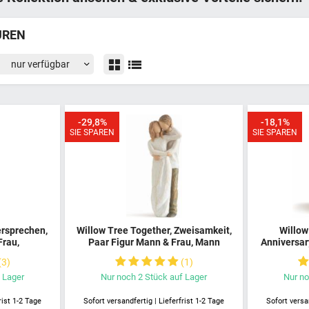
UREN
-29,8%
-18,1%
SIE SPAREN
SIE SPAREN
ersprechen,
Willow Tree Together, Zweisamkeit,
Willow
Frau,
Paar Figur Mann & Frau, Mann
Anniversar
Mann Frau
umarmt Frau, Liebespaar, Figur um
Liebesges
3
1
ch, Bewahre
Liebe & Dank zu zeigen, Geschenk
Ewig, Ma
r Liebe
für Paare
Hand 
 Lager
Nur noch
2
Stück
auf Lager
Nur n
rist 1-2 Tage
Sofort versandfertig | Lieferfrist 1-2 Tage
Sofort versan