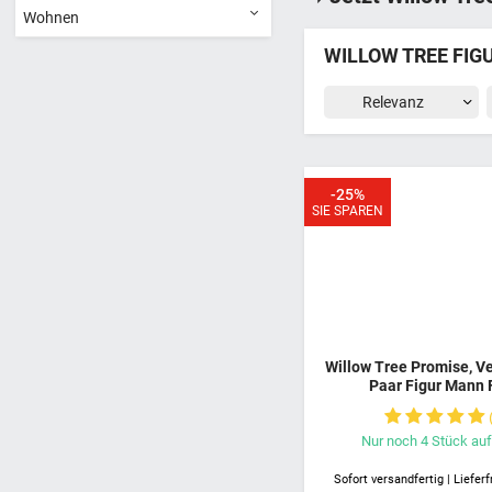
Wohnen
WILLOW TREE FIG
-25%
SIE SPAREN
Willow Tree Promise, V
Paar Figur Mann 
Liebesversprechen, 
umarmen und küssen si
Das Versprechen De
Nur noch
4
Stück
auf
Sofort versandfertig | Lieferf