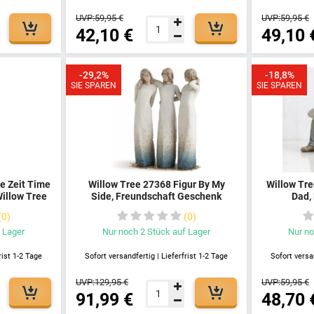
UVP:
59,95 €
UVP:
59,95 €
42,10 €
49,10 
-29,2%
-18,8%
SIE SPAREN
SIE SPAREN
e Zeit Time
Willow Tree 27368 Figur By My
Willow Tre
Willow Tree
Side, Freundschaft Geschenk
Dad,
ree Mutter
Emotional Skulptur Handbemalt
Geschenki
0
0
w Tree
Harzfigur Künstlerin Kollektion
Erinner
w Tree
Harzfigu
 Lager
Nur noch
2
Stück
auf Lager
Nur n
rist 1-2 Tage
Sofort versandfertig | Lieferfrist 1-2 Tage
Sofort versan
UVP:
129,95 €
UVP:
59,95 €
91,99 €
48,70 