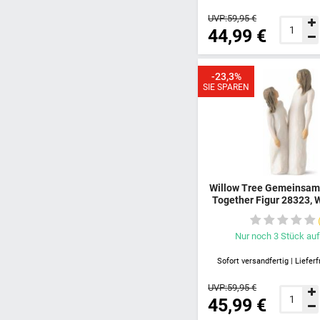
UVP:
59,95 €
44,99 €
-23,3%
SIE SPAREN
Willow Tree Gemeinsam
Together Figur 28323, 
Zwei Frauen, Willow T
und Tochter, Willo
Schwestern, Willo
Nur noch
3
Stück
auf
Freundinnen
Sofort versandfertig | Lieferf
UVP:
59,95 €
45,99 €