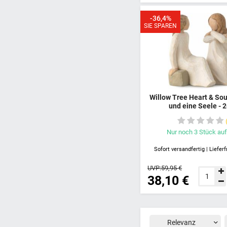
-36,4%
SIE SPAREN
Willow Tree Heart & Soul
und eine Seele - 
Nur noch
3
Stück
auf
Sofort versandfertig | Lieferf
UVP:
59,95 €
38,10 €