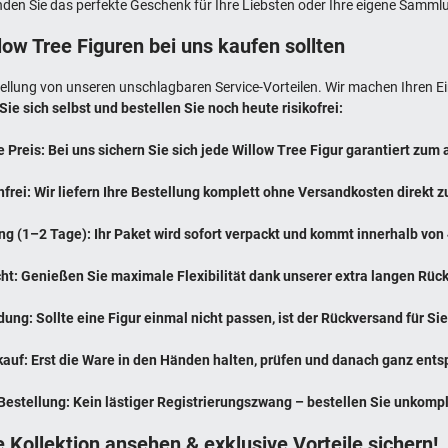
nden Sie das perfekte Geschenk für Ihre Liebsten oder Ihre eigene Samml
low Tree Figuren bei uns kaufen sollten
estellung von unseren unschlagbaren Service-Vorteilen. Wir machen Ihren 
ie sich selbst und bestellen Sie noch heute risikofrei:
e Preis: Bei uns sichern Sie sich jede Willow Tree Figur garantiert zum
rei: Wir liefern Ihre Bestellung komplett ohne Versandkosten direkt 
ng (1–2 Tage): Ihr Paket wird sofort verpackt und kommt innerhalb von
ht: Genießen Sie maximale Flexibilität dank unserer extra langen Rück
ng: Sollte eine Figur einmal nicht passen, ist der Rückversand für Sie 
auf: Erst die Ware in den Händen halten, prüfen und danach ganz ents
estellung: Kein lästiger Registrierungszwang – bestellen Sie unkompli
e Kollektion ansehen & exklusive Vorteile sichern!