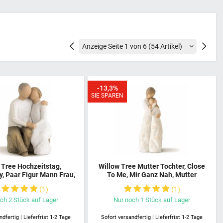
Vorherige
Nächste
-13,3%
SIE SPAREN
 Tree Hochzeitstag,
Willow Tree Mutter Tochter, Close
y, Paar Figur Mann Frau,
To Me, Mir Ganz Nah, Mutter
chenk Die Liebe Währt
Tochter Figur, Mutter umarmt
1
1
nn umarmt Frau, Paar
Tochter, Mutter begleitet Tochter,
in Hand fürs Leben
Miteinander verbunden
och
2
Stück
auf Lager
Nur noch
1
Stück
auf Lager
dfertig | Lieferfrist 1-2 Tage
Sofort versandfertig | Lieferfrist 1-2 Tage