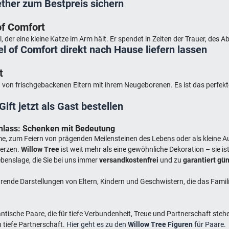
ether zum Bestpreis sichern
of Comfort
el, der eine kleine Katze im Arm hält. Er spendet in Zeiten der Trauer, d
el of Comfort direkt nach Hause liefern lassen
t
 von frischgebackenen Eltern mit ihrem Neugeborenen. Es ist das perfekt
Gift jetzt als Gast bestellen
Anlass: Schenken mit Bedeutung
me, zum Feiern von prägenden Meilensteinen des Lebens oder als kleine A
Herzen.
Willow Tree
ist weit mehr als eine gewöhnliche Dekoration – sie is
benslage, die Sie bei uns immer
versandkostenfrei
und zu
garantiert gü
ende Darstellungen von Eltern, Kindern und Geschwistern, die das Famil
tische Paare, die für tiefe Verbundenheit, Treue und Partnerschaft steh
 tiefe Partnerschaft.
Hier geht es zu den
Willow Tree Figuren
für Paare.