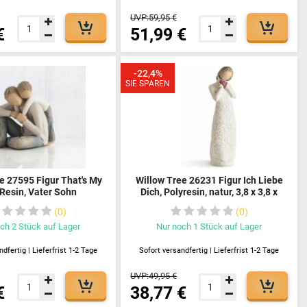
UVP:
59,95 €
€
51,99 €
-22,4%
SIE SPAREN
e 27595 Figur That's My
Willow Tree 26231 Figur Ich Liebe
 Resin, Vater Sohn
Dich, Polyresin, natur, 3,8 x 3,8 x
dee Familiensammlung
21,6 cm
0
0
ungsstück Handbemalt
r Heimdeko Tischdeko
och
2
Stück
auf Lager
Nur noch
1
Stück
auf Lager
dfertig | Lieferfrist 1-2 Tage
Sofort versandfertig | Lieferfrist 1-2 Tage
UVP:
49,95 €
€
38,77 €