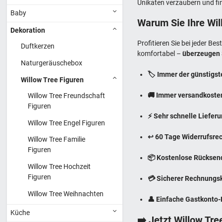
Unikaten verzaubern und fi
Baby
Warum Sie Ihre Wil
Dekoration
Profitieren Sie bei jeder B
Duftkerzen
komfortabel –
überzeugen S
Naturgeräuschebox
🏷️ Immer der günstigst
Willow Tree Figuren
🚚 Immer versandkostenf
Willow Tree Freundschaft
Figuren
⚡ Sehr schnelle Lieferu
Willow Tree Engel Figuren
↩️ 60 Tage Widerrufsrec
Willow Tree Familie
Figuren
📦 Kostenlose Rücksendu
Willow Tree Hochzeit
Figuren
💳 Sicherer Rechnungsk
Willow Tree Weihnachten
👤 Einfache Gastkonto-B
Küche
➡️ Jetzt Willow Tre