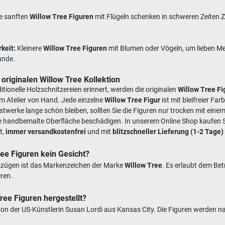
e sanften
Willow Tree Figuren
mit Flügeln schenken in schweren Zeiten 
rkeit:
Kleinere
Willow Tree Figuren
mit Blumen oder Vögeln, um lieben M
unde.
 originalen Willow Tree Kollektion
itionelle Holzschnitzereien erinnert, werden die originalen
Willow Tree Fi
rem Atelier von Hand. Jede einzelne
Willow Tree Figur
ist mit bleifreier Fa
twerke lange schön bleiben, sollten Sie die Figuren nur trocken mit ein
e handbemalte Oberfläche beschädigen. In unserem Online Shop kaufen Si
t,
immer versandkostenfrei
und mit
blitzschneller Lieferung (1-2 Tage)
e Figuren kein Gesicht?
szügen ist das Markenzeichen der Marke
Willow Tree
. Es erlaubt dem Bet
eren.
ree Figuren hergestellt?
n der US-Künstlerin Susan Lordi aus Kansas City. Die Figuren werden na