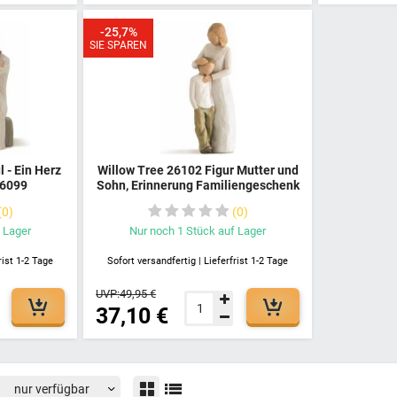
-25,7%
SIE SPAREN
 - Ein Herz
Willow Tree 26102 Figur Mutter und
26099
Sohn, Erinnerung Familiengeschenk
Liebessymbol Handbemalte Figur
0
0
Mutter Sohn Glückwunsche
Dekoration Susan Lordi
 Lager
Nur noch
1
Stück
auf Lager
rist 1-2 Tage
Sofort versandfertig | Lieferfrist 1-2 Tage
UVP:
49,95 €
37,10 €