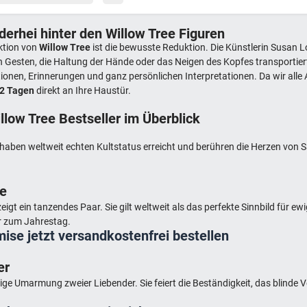
erhei hinter den Willow Tree Figuren
ktion von
Willow Tree
ist die bewusste Reduktion. Die Künstlerin Susan L
h Gesten, die Haltung der Hände oder das Neigen des Kopfes transporti
onen, Erinnerungen und ganz persönlichen Interpretationen. Da wir alle A
 2 Tagen
direkt an Ihre Haustür.
llow Tree Bestseller im Überblick
haben weltweit echten Kultstatus erreicht und berühren die Herzen von S
se
gt ein tanzendes Paar. Sie gilt weltweit als das perfekte Sinnbild für ewi
r zum Jahrestag.
mise jetzt versandkostenfrei bestellen
er
nnige Umarmung zweier Liebender. Sie feiert die Beständigkeit, das blinde