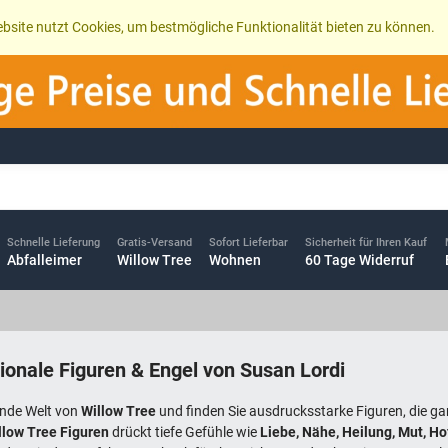
bsite nutzt Cookies, um bestmögliche Funktionalität bieten zu können.
Schnelle Lieferung
Gratis-Versand
Sofort Lieferbar
Sicherheit für Ihren Kauf
Abfalleimer
Willow Tree
Wohnen
60 Tage Widerruf
ionale Figuren & Engel von Susan Lordi
ende Welt von
Willow Tree
und finden Sie ausdrucksstarke Figuren, die g
llow Tree Figuren
drückt tiefe Gefühle wie
Liebe, Nähe, Heilung, Mut, H