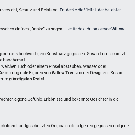
Zuversicht, Schutz und Beistand.
Entdecke die Vielfalt der beliebten
enschen einfach „Danke“ zu sagen.
Hier findest du passende
Willow
guren
aus hochwertigem Kunstharz gegossen. Susan Lordi schnitzt
rbe handbemalt.
em weichen Tuch oder einem Pinsel abstauben. Wasser oder
e nur originale Figuren von
Willow Tree
von der Designerin Susan
zum
günstigsten Preis!
rachter, eigene Gefühle, Erlebnisse und bekannte Gesichter in die
ch ihren handgeschnitzten Originalen detailgetreu gegossen und jede