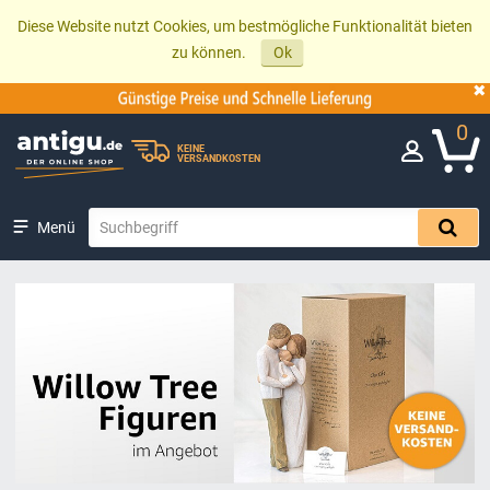
Diese Website nutzt Cookies, um bestmögliche Funktionalität bieten
zu können.
Ok
0
KEINE
VERSANDKOSTEN
Menü