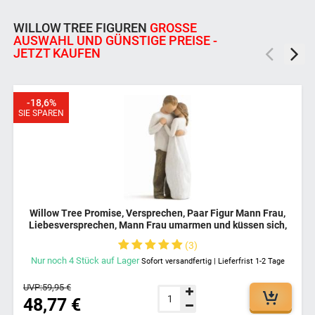
WILLOW TREE FIGUREN
GROSSE A
USWAHL UND GÜNSTIGE PREISE - J
ETZT KAUFEN
-18,6%
SIE SPAREN
Willow Tree Promise, Versprechen, Paar Figur Mann Frau,
Liebesversprechen, Mann Frau umarmen und küssen sich,
Bewahre Das Versprechen Der Liebe
3
Nur noch
4
Stück
auf Lager
Sofort versandfertig | Lieferfrist 1-2 Tage
UVP:
59,95 €
48,77 €