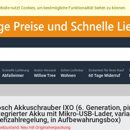
bsite nutzt Cookies, um bestmögliche Funktionalität bieten zu können.
Schnelle Lieferung
Gratis-Versand
Sofort Lieferbar
Sicherheit für Ihren Kauf
Abfalleimer
Willow Tree
Wohnen
60 Tage Widerruf
sch Akkuschrauber IXO (6. Generation, pi
tegrierter Akku mit Mikro-USB-Lader, varia
ehzahlregelung, in Aufbewahrungsbox)
ikelzustand: Neu mit Originalverpackung