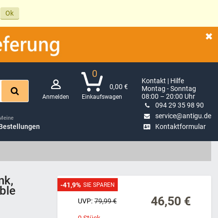
Ok
0
Kontakt | Hilfe
0,00 €
Montag - Sonntag
08:00 – 20:00 Uhr
Anmelden
Einkaufswagen
094 29 35 98 90
service@antigu.de
Meine
Bestellungen
Kontaktformular
nk,
-41,9%
SIE SPAREN
ble
46,50 €
UVP:
79,99 €
0
Stück