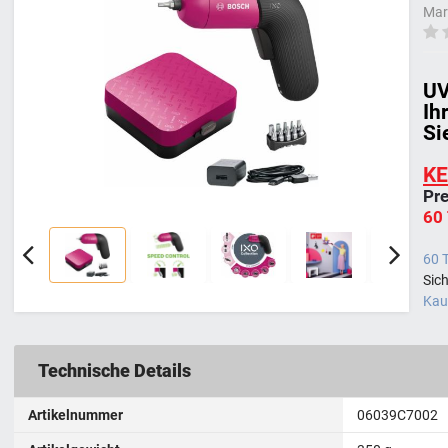
Mar
UV
Ih
Si
KE
Pre
60
60 
Sic
Kauf
Technische Details
Artikelnummer
‎06039C7002