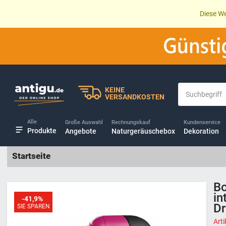
Diese We
KEINE
VERSANDKOSTEN
Alle
Große Auswahl
Rechnungskauf
Kundenservice
Produkte
Angebote
Naturgeräuschebox
Dekoration
Startseite
Bo
in
-41,9%
Dr
SIE SPAREN
Art