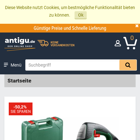
Diese Website nutzt Cookies, um bestmögliche Funktionalität bieten
zu können.
Ok
0
KEINE
VERSANDKOSTEN
Menü
Startseite
-50,2%
SIE SPAREN