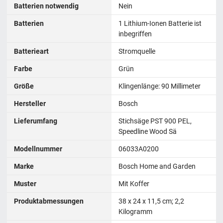
Batterien notwendig
Nein
Batterien
1 Lithium-Ionen Batterie ist
inbegriffen
Batterieart
Stromquelle
Farbe
Grün
Größe
Klingenlänge: 90 Millimeter
Hersteller
Bosch
Lieferumfang
Stichsäge PST 900 PEL,
Speedline Wood Sä
Modellnummer
06033A0200
Marke
Bosch Home and Garden
Muster
Mit Koffer
Produktabmessungen
38 x 24 x 11,5 cm; 2,2
Kilogramm