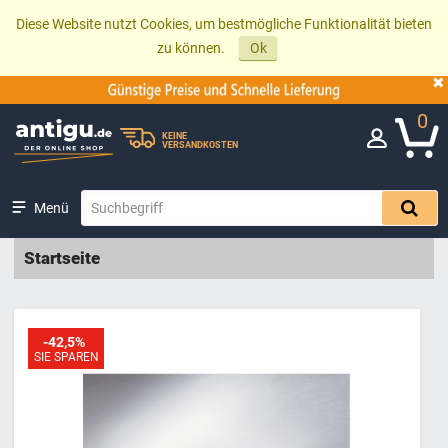
Diese Website nutzt Cookies, um bestmögliche Funktionalität bieten
zu können.
Ok
0
KEINE
VERSANDKOSTEN
Menü
Startseite
-42,5%
SIE SPAREN