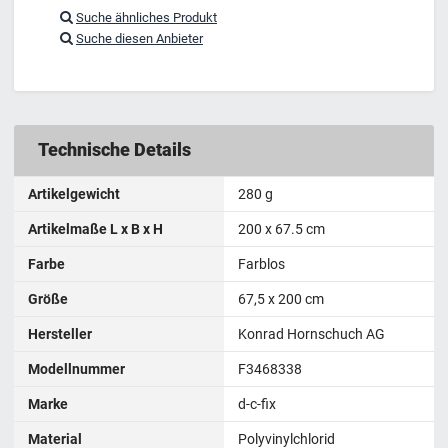
Suche ähnliches Produkt
Suche diesen Anbieter
Technische Details
Artikelgewicht
280 g
Artikelmaße L x B x H
200 x 67.5 cm
Farbe
Farblos
Größe
67,5 x 200 cm
Hersteller
Konrad Hornschuch AG
Modellnummer
‎F3468338
Marke
d-c-fix
Material
Polyvinylchlorid