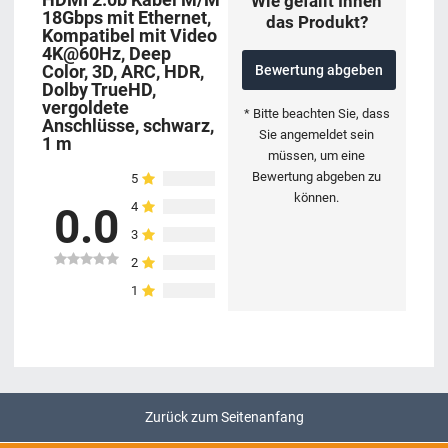
Wie gefällt Ihnen
18Gbps mit Ethernet,
das Produkt?
Kompatibel mit Video
4K@60Hz, Deep
Color, 3D, ARC, HDR,
Bewertung abgeben
Dolby TrueHD,
vergoldete
* Bitte beachten Sie, dass
Anschlüsse, schwarz,
Sie angemeldet sein
1 m
müssen, um eine
Bewertung abgeben zu
5
können.
4
0.0
3
2
1
Zurück zum Seitenanfang