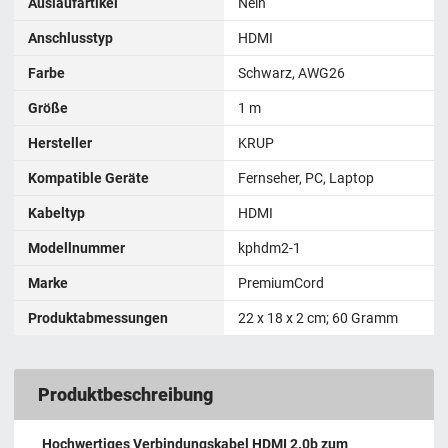
Auslaufartikel
Nein
Anschlusstyp
HDMI
Farbe
Schwarz, AWG26
Größe
1 m
Hersteller
KRUP
Kompatible Geräte
Fernseher, PC, Laptop
Kabeltyp
HDMI
Modellnummer
kphdm2-1
Marke
PremiumCord
Produktabmessungen
‎22 x 18 x 2 cm; 60 Gramm
Produktbeschreibung
Hochwertiges Verbindungskabel HDMI 2.0b zum