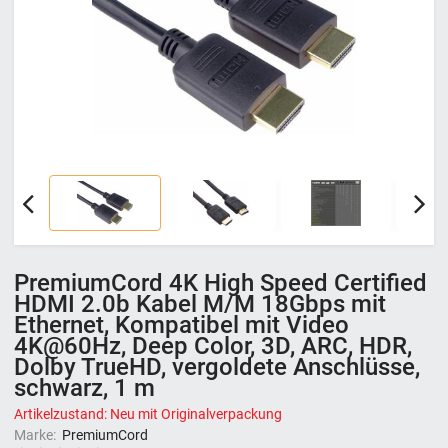
PremiumCord 4K High Speed ​​Certified
HDMI 2.0b Kabel M/M 18Gbps mit
Ethernet, Kompatibel mit Video
4K@60Hz, Deep Color, 3D, ARC, HDR,
Dolby TrueHD, vergoldete Anschlüsse,
schwarz, 1 m
Artikelzustand: Neu mit Originalverpackung
Marke:
PremiumCord