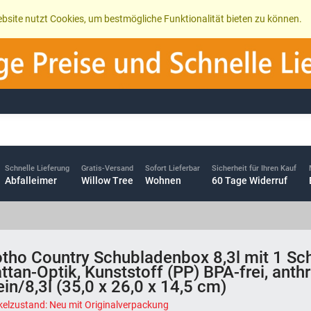
bsite nutzt Cookies, um bestmögliche Funktionalität bieten zu können.
Schnelle Lieferung
Gratis-Versand
Sofort Lieferbar
Sicherheit für Ihren Kauf
Abfalleimer
Willow Tree
Wohnen
60 Tage Widerruf
tho Country Schubladenbox 8,3l mit 1 Sc
ttan-Optik, Kunststoff (PP) BPA-frei, anthr
ein/8,3l (35,0 x 26,0 x 14,5 cm)
ikelzustand: Neu mit Originalverpackung