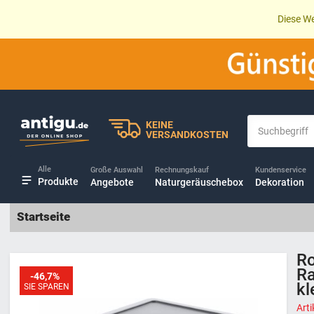
Diese We
KEINE
VERSANDKOSTEN
Alle
Große Auswahl
Rechnungskauf
Kundenservice
Produkte
Angebote
Naturgeräuschebox
Dekoration
Startseite
Ro
Ra
-46,7%
kl
SIE SPAREN
Art