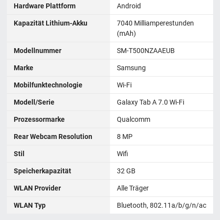
Hardware Plattform
‎Android
Kapazität Lithium-Akku
7040 Milliamperestunden
(mAh)
Modellnummer
‎SM-T500NZAAEUB
Marke
Samsung
Mobilfunktechnologie
Wi-Fi
Modell/Serie
Galaxy Tab A 7.0 Wi-Fi
Prozessormarke
‎Qualcomm
Rear Webcam Resolution
8 MP
Stil
Wifi
Speicherkapazität
32 GB
WLAN Provider
‎Alle Träger
WLAN Typ
Bluetooth, 802.11a/b/g/n/ac