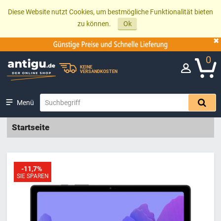
Diese Website nutzt Cookies, um bestmögliche Funktionalität bieten
zu können.
Ok
0
KEINE
VERSANDKOSTEN
Menü
Startseite
-11,7%
SIE SPAREN