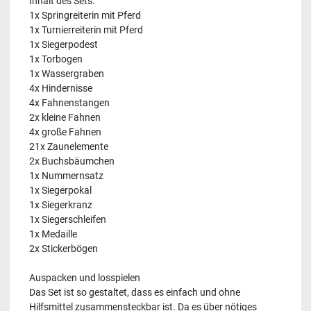
Inhalt des Sets:
1x Springreiterin mit Pferd
1x Turnierreiterin mit Pferd
1x Siegerpodest
1x Torbogen
1x Wassergraben
4x Hindernisse
4x Fahnenstangen
2x kleine Fahnen
4x große Fahnen
21x Zaunelemente
2x Buchsbäumchen
1x Nummernsatz
1x Siegerpokal
1x Siegerkranz
1x Siegerschleifen
1x Medaille
2x Stickerbögen
Auspacken und losspielen
Das Set ist so gestaltet, dass es einfach und ohne
Hilfsmittel zusammensteckbar ist. Da es über nötiges