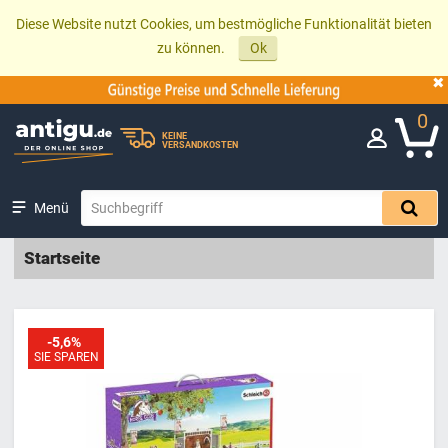
Diese Website nutzt Cookies, um bestmögliche Funktionalität bieten
zu können.
Ok
0
KEINE
VERSANDKOSTEN
Menü
Startseite
-5,6%
SIE SPAREN