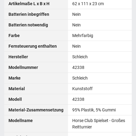
Artikelmaße L x B x H
62 x 111 x 23 cm
Batterien inbegriffen
Nein
Batterien notwendig
Nein
Farbe
Mehrfarbig
Fernsteuerung enthalten
Nein
Hersteller
Schleich
Modellnummer
‎42338
Marke
Schleich
Material
Kunststoff
Modell
‎42338
Material-Zusammensetzung
‎95% Plastik, 5% Gummi
Modellname
Horse Club Spielset - Großes
Reitturnier