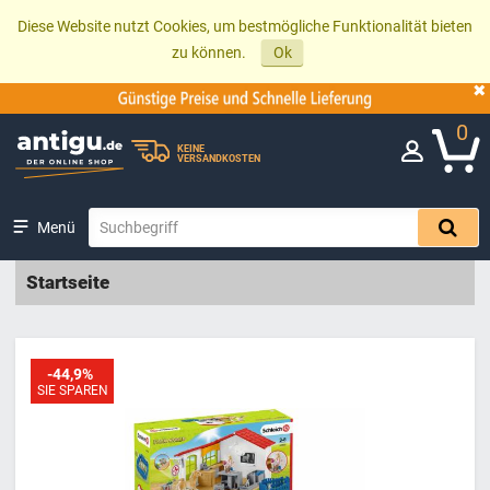
Diese Website nutzt Cookies, um bestmögliche Funktionalität bieten
zu können.
Ok
0
KEINE
VERSANDKOSTEN
Menü
Startseite
-44,9%
SIE SPAREN