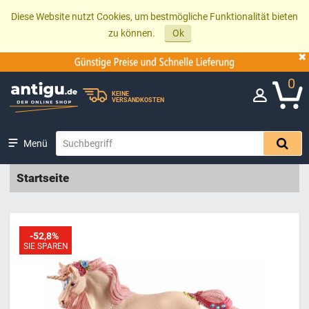
Diese Website nutzt Cookies, um bestmögliche Funktionalität bieten
zu können.
Ok
0
KEINE
VERSANDKOSTEN
Menü
Startseite
-52,8%
SIE SPAREN