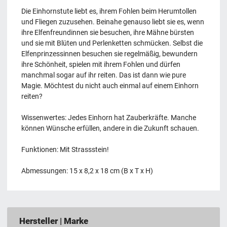
Die Einhornstute liebt es, ihrem Fohlen beim Herumtollen
und Fliegen zuzusehen. Beinahe genauso liebt sie es, wenn
ihre Elfenfreundinnen sie besuchen, ihre Mähne bürsten
und sie mit Blüten und Perlenketten schmücken. Selbst die
Elfenprinzessinnen besuchen sie regelmäßig, bewundern
ihre Schönheit, spielen mit ihrem Fohlen und dürfen
manchmal sogar auf ihr reiten. Das ist dann wie pure
Magie. Möchtest du nicht auch einmal auf einem Einhorn
reiten?
Wissenwertes: Jedes Einhorn hat Zauberkräfte. Manche
können Wünsche erfüllen, andere in die Zukunft schauen.
Funktionen: Mit Strassstein!
Abmessungen: 15 x 8,2 x 18 cm (B x T x H)
Hersteller | Marke