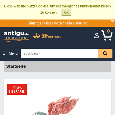
Diese Website nutzt Cookies, um bestmögliche Funktionalität bieten
zu können.
Ok
0
KEINE
VERSANDKOSTEN
Menü
Startseite
-20,8%
SIE SPAREN