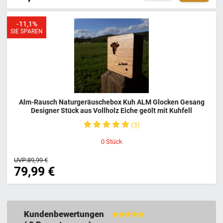
-11,1%
SIE SPAREN
Alm-Rausch Naturgeräuschebox Kuh ALM Glocken Gesang
Designer Stück aus Vollholz Eiche geölt mit Kuhfell
Bewegungsmelder Aufladen über USB Kabel inkl. 100% Made
3
in Germany
0
Stück
UVP:
89,99 €
79,99 €
Kundenbewertungen