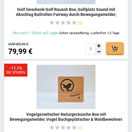
Golf Geschenk Golf Rausch Box, Golfplatz Sound mit
Abschlag Ballrollen Fairway durch Bewegungsmelder,
Designerstück, Vollholz Eiche, Perfektes Golf Geschenk
0
Nur noch
1
Stück
auf Lager
Sofort versandfertig | Lieferfrist 1-2 Tage
UVP:
89,99 €
79,99 €
-11,1%
SIE SPAREN
Vogelgezwitscher Naturgeräusche Box mit
Bewegungsmelder, Vogel Bachgeplätscher & Waldbewohner
Gesang, Designer Stück aus Vollholz Eiche, 100% Made in
0
Germany