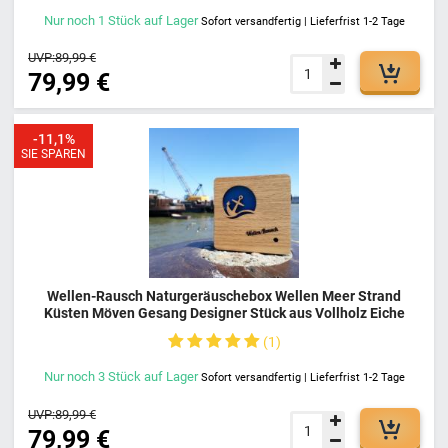
Nur noch
1
Stück
auf Lager
Sofort versandfertig | Lieferfrist 1-2 Tage
UVP:
89,99 €
79,99 €
-11,1%
SIE SPAREN
Wellen-Rausch Naturgeräuschebox Wellen Meer Strand
Küsten Möven Gesang Designer Stück aus Vollholz Eiche
geölt mit Bewegungsmelder Aufladen über USB Kabel inkl.
1
100% Made in Germany
Nur noch
3
Stück
auf Lager
Sofort versandfertig | Lieferfrist 1-2 Tage
UVP:
89,99 €
79,99 €