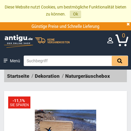
Diese Website nutzt Cookies, um bestmögliche Funktionalität bieten
zu können.
Ok
0
KEINE
VERSANDKOSTEN
Menü
Startseite
Dekoration
Naturgeräuschebox
-11,1%
SIE SPAREN