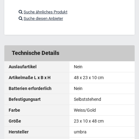
Suche ähnliches Produkt
Suche diesen Anbieter
Technische Details
Auslaufartikel
Nein
Artikelmaße L x B x H
48 x 23 x 10 cm
Batterien erforderlich
Nein
Befestigungsart
Selbststehend
Farbe
Weiss/Gold
Größe
23 x 10 x 48 cm
Hersteller
umbra