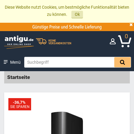
Diese Website nutzt Cookies, um bestmögliche Funktionalität bieten
zu können.
Ok
0
KEINE
VERSANDKOSTEN
Menü
Startseite
-36,7%
SIE SPAREN