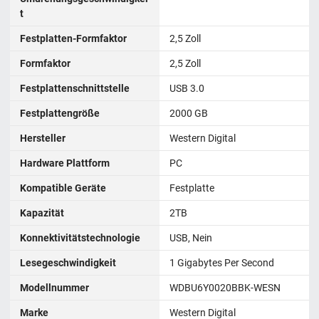
t
Festplatten-Formfaktor
2,5 Zoll
Formfaktor
2,5 Zoll
Festplattenschnittstelle
USB 3.0
Festplattengröße
2000 GB
Hersteller
‎Western Digital
Hardware Plattform
‎PC
Kompatible Geräte
Festplatte
Kapazität
2TB
Konnektivitätstechnologie
USB, Nein
Lesegeschwindigkeit
1 Gigabytes Per Second
Modellnummer
WDBU6Y0020BBK-WESN
Marke
‎Western Digital