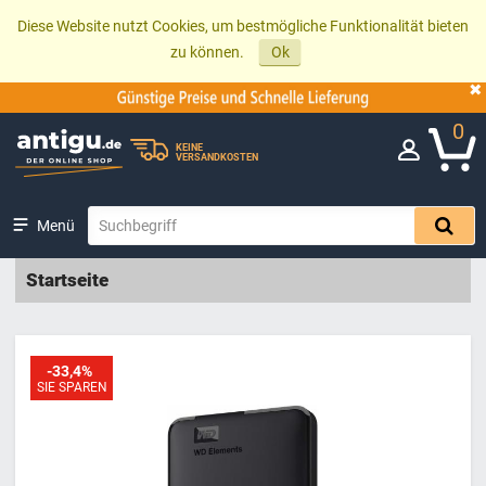
Diese Website nutzt Cookies, um bestmögliche Funktionalität bieten
zu können.
Ok
0
KEINE
VERSANDKOSTEN
Menü
Startseite
-33,4%
SIE SPAREN