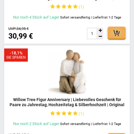
& Andenken in Holz-Optik, 13,5 cm
1
Nur noch
4
Stück
auf Lager
Sofort versandfertig | Lieferfrist 1-2 Tage
UVP:
34,95 €
30,99 €
-18,1%
SIE SPAREN
Willow Tree Figur Anniversary | Liebevolles Geschenk für
Paare zu Jahrestag, Hochzeitstag & Silberhochzeit | Original
Susan Lordi Dekofigur Skulptur
1
Nur noch
2
Stück
auf Lager
Sofort versandfertig | Lieferfrist 1-2 Tage