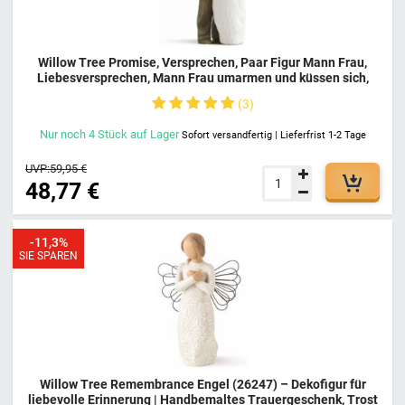
Willow Tree Promise, Versprechen, Paar Figur Mann Frau,
Liebesversprechen, Mann Frau umarmen und küssen sich,
Bewahre Das Versprechen Der Liebe
3
Nur noch
4
Stück
auf Lager
Sofort versandfertig | Lieferfrist 1-2 Tage
UVP:
59,95 €
48,77 €
-11,3%
SIE SPAREN
Willow Tree Remembrance Engel (26247) – Dekofigur für
liebevolle Erinnerung | Handbemaltes Trauergeschenk, Trost