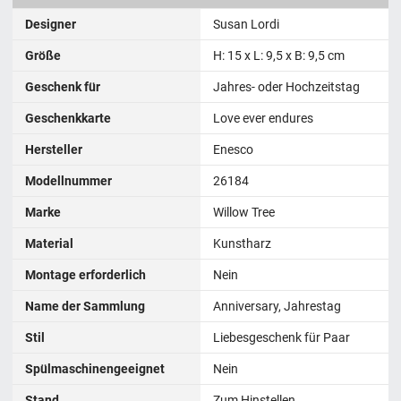
Designer
Susan Lordi
Größe
H: 15 x L: 9,5 x B: 9,5 cm
Geschenk für
Jahres- oder Hochzeitstag
Geschenkkarte
Love ever endures
Hersteller
Enesco
Modellnummer
26184
Marke
Willow Tree
Material
Kunstharz
Montage erforderlich
Nein
Name der Sammlung
Anniversary, Jahrestag
Stil
Liebesgeschenk für Paar
Spülmaschinengeeignet
Nein
Stand
Zum Hinstellen,