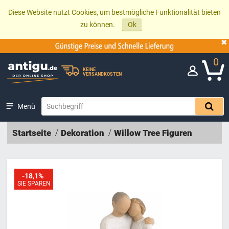
Diese Website nutzt Cookies, um bestmögliche Funktionalität bieten
zu können.
Ok
0
KEINE
VERSANDKOSTEN
Menü
Startseite
Dekoration
Willow Tree Figuren
-18,1%
SIE SPAREN