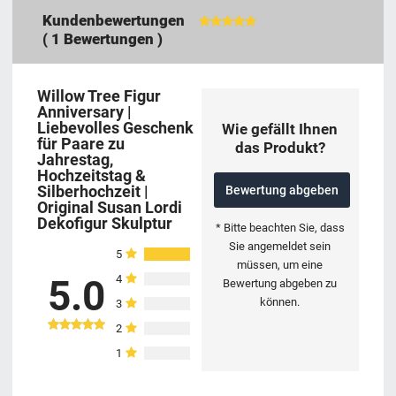
Kundenbewertungen
(
1
Bewertungen )
Willow Tree Figur
Anniversary |
Liebevolles Geschenk
Wie gefällt Ihnen
für Paare zu
das Produkt?
Jahrestag,
Hochzeitstag &
Silberhochzeit |
Bewertung abgeben
Original Susan Lordi
Dekofigur Skulptur
* Bitte beachten Sie, dass
Sie angemeldet sein
5
müssen, um eine
4
5.0
Bewertung abgeben zu
können.
3
2
1