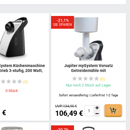
-21,1%
SIE SPAREN
System Küchenmaschine
Jupiter mySystem Vorsatz
ieb 3-stufig, 200 Watt,
Getreidemühle mit
r / Schwarz, 862160
Stahlkegelmahlwerk für
0
Systemantrieb Küchenmaschine,
0
Weiß, 862750
Nur noch
2
Stück
auf Lager
0
Stück
Sofort versandfertig | Lieferfrist 1-2 Tage
€
UVP:
134,90 €
 €
106,49 €
-20,7%