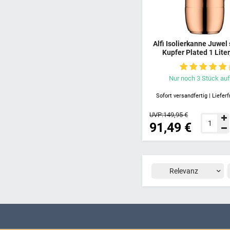
Alfi Isolierkanne Juwel
Kupfer Plated 1 Liter
Stunden heiß, hält 24 St
locker aufliegendes S
Deckelsystem, mit ei
Nur noch
3
Stück
auf
ausgießen, plastikfrei,
Sofort versandfertig | Lieferf
UVP:
149,95 €
91,49 €