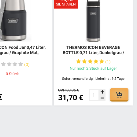
SIE SPAREN
ON Food Jar 0,47 Liter,
THERMOS ICON BEVERAGE
grau / Graphite Mat,
BOTTLE 0,71 Liter, Dunkelgrau /
egefäß für Essen,
Graphite Mat, Thermosflasche
1
digem 18/8 Edelstahl,
Edelstahl, isolierte Trinkflasche, 18
0
 Stunden heiß oder 24
Stunden heiß / 24 Stunden kalt,
Nur noch
2
Stück
auf Lager
kalt, mit klappbarem
spülmaschinenfest, absolut dicht,
0
Stück
schfester Boden, absolut
BPA-frei, 4122333071
Sofort versandfertig | Lieferfrist 1-2 Tage
cht, 4120333047
UVP:
39,95 €
€
31,70 €