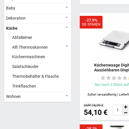
Baby
Dekoration
-27,9%
SIE SPAREN
Küche
Abfalleimer
Alfi Thermoskannen
Küchenmaschinen
Küchenwaage Digit
Salatschleuder
Ausziehbaren Displ
Schattenfreie Anzeig
Thermobehälter & Flasche
Lesbaren Zahlen, OXO 
Küchenwaage, Sehr 
Nur noch
3
Stück
auf
Trinkflaschen
Wiegen, Kompakt &
Sofort versandfertig | Lieferf
Wohnen
UVP:
74,99 €
54,10 €
-28,2%