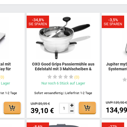
-34,8%
-3,5%
SIE SPAREN
SIE SPAREN
al mit
OXO Good Grips Passiermühle aus
Jupiter my
ay für
Edelstahl mit 3 Mahlscheiben &
Systemantr
e mit Gut
Rutschfeste Füße,
Silbe
0
0
Edelstahl
Spülmaschinenfest, Hochwertig &
Genaues
Leicht zu reinigen, Für Heiße &
 Lager
Nur noch
6
Stück
auf Lager
 Robust
Kalte Lebensmittel
rist 1-2 Tage
Sofort versandfertig | Lieferfrist 1-2 Tage
UVP:
139,90 
UVP:
59,99 €
134,99
39,10 €
-8,6%
-27%