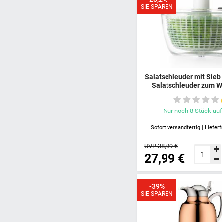
SIE SPAREN
Salatschleuder mit Sieb
Salatschleuder zum 
Trocknen von Salat & Kr
Salatschleuder kl
Salatschleuder mit D
Nur noch
8
Stück
auf
Stoppknopf
Sofort versandfertig | Lieferf
UVP:
38,99 €
27,99 €
-39%
SIE SPAREN