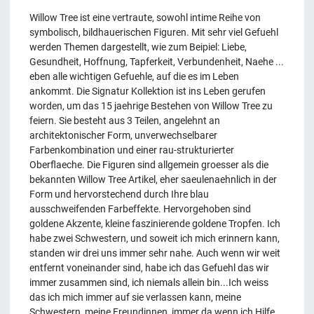
Willow Tree ist eine vertraute, sowohl intime Reihe von
symbolisch, bildhauerischen Figuren. Mit sehr viel Gefuehl
werden Themen dargestellt, wie zum Beipiel: Liebe,
Gesundheit, Hoffnung, Tapferkeit, Verbundenheit, Naehe ...
eben alle wichtigen Gefuehle, auf die es im Leben
ankommt. Die Signatur Kollektion ist ins Leben gerufen
worden, um das 15 jaehrige Bestehen von Willow Tree zu
feiern. Sie besteht aus 3 Teilen, angelehnt an
architektonischer Form, unverwechselbarer
Farbenkombination und einer rau-strukturierter
Oberflaeche. Die Figuren sind allgemein groesser als die
bekannten Willow Tree Artikel, eher saeulenaehnlich in der
Form und hervorstechend durch Ihre blau
ausschweifenden Farbeffekte. Hervorgehoben sind
goldene Akzente, kleine faszinierende goldene Tropfen. Ich
habe zwei Schwestern, und soweit ich mich erinnern kann,
standen wir drei uns immer sehr nahe. Auch wenn wir weit
entfernt voneinander sind, habe ich das Gefuehl das wir
immer zusammen sind, ich niemals allein bin...Ich weiss
das ich mich immer auf sie verlassen kann, meine
Schwestern, meine Freundinnen, immer da wenn ich Hilfe