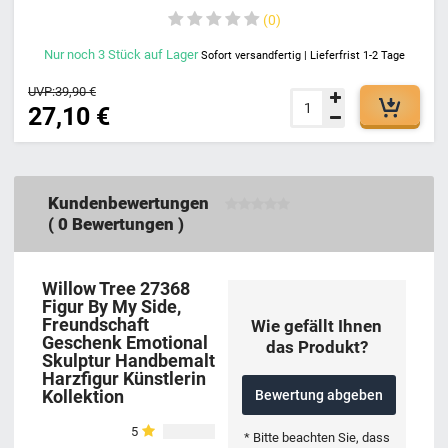
Tannenholz, Knisterndes Feuer, Glas, Brenndauer 50 Stunden
0
Nur noch
3
Stück
auf Lager
Sofort versandfertig | Lieferfrist 1-2 Tage
UVP:
39,90 €
27,10 €
Kundenbewertungen
(
0
Bewertungen )
Willow Tree 27368
Figur By My Side,
Freundschaft
Wie gefällt Ihnen
Geschenk Emotional
das Produkt?
Skulptur Handbemalt
Harzfigur Künstlerin
Kollektion
Bewertung abgeben
5
* Bitte beachten Sie, dass