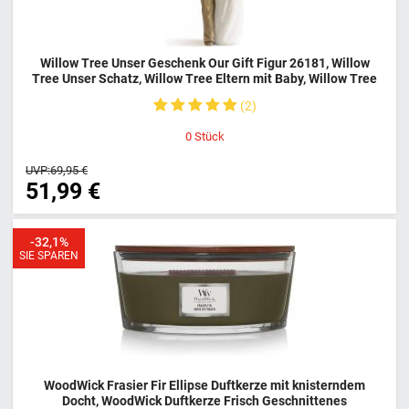
Willow Tree Unser Geschenk Our Gift Figur 26181, Willow
Tree Unser Schatz, Willow Tree Eltern mit Baby, Willow Tree
Paar mit Baby
2
0
Stück
UVP:
69,95 €
51,99 €
-32,1%
SIE SPAREN
WoodWick Frasier Fir Ellipse Duftkerze mit knisterndem
Docht, WoodWick Duftkerze Frisch Geschnittenes