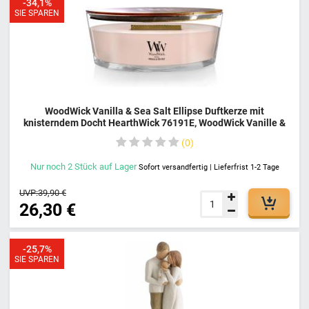
-34,1%
SIE SPAREN
WoodWick Vanilla & Sea Salt Ellipse Duftkerze mit
knisterndem Docht HearthWick 76191E, WoodWick Vanille &
Meersalz, Knisterndes Feuer, Brenndauer 50 Stunden
0
Nur noch
2
Stück
auf Lager
Sofort versandfertig | Lieferfrist 1-2 Tage
UVP:
39,90 €
26,30 €
-25,7%
SIE SPAREN