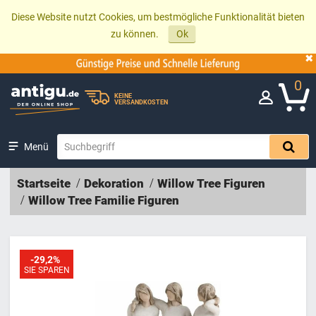
Diese Website nutzt Cookies, um bestmögliche Funktionalität bieten
zu können.
Ok
0
KEINE
VERSANDKOSTEN
Menü
Startseite
Dekoration
Willow Tree Figuren
Willow Tree Familie Figuren
-29,2%
SIE SPAREN